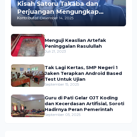
Kisah Satoru Takaba dan
Perjuangan Mengungkap
Kontributor
-
Desember 14, 2025
Pembunuhan Istrinya
Menguji Keaslian Artefak
Peninggalan Rasulullah
Juli 21, 2023
Tak Lagi Kertas, SMP Negeri 1
Jaken Terapkan Android Based
Test Untuk Ujian
September 15, 2025
Guru di Pati Gelar OJT Koding
dan Kecerdasan Artifisial, Soroti
Hadirnya Peran Pemerintah
September 05, 2025