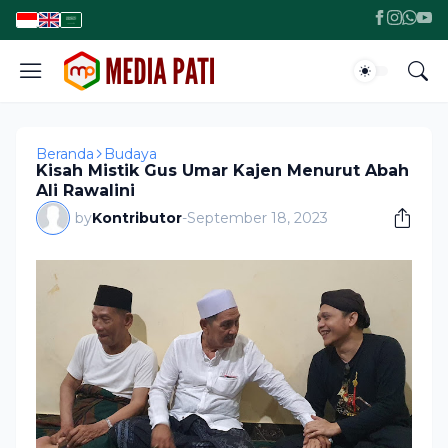
Beranda
Budaya
Kisah Mistik Gus Umar Kajen Menurut Abah
Ali Rawalini
by
Kontributor
-
September 18, 2023