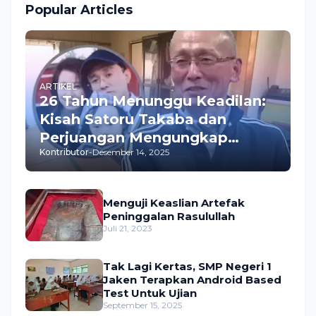
Popular Articles
ARTIKEL
26 Tahun Menunggu Keadilan:
Kisah Satoru Takaba dan
Perjuangan Mengungkap
Kontributor
-
Desember 14, 2025
Pembunuhan Istrinya
Menguji Keaslian Artefak
Peninggalan Rasulullah
Juli 21, 2023
Tak Lagi Kertas, SMP Negeri 1
Jaken Terapkan Android Based
Test Untuk Ujian
September 15, 2025