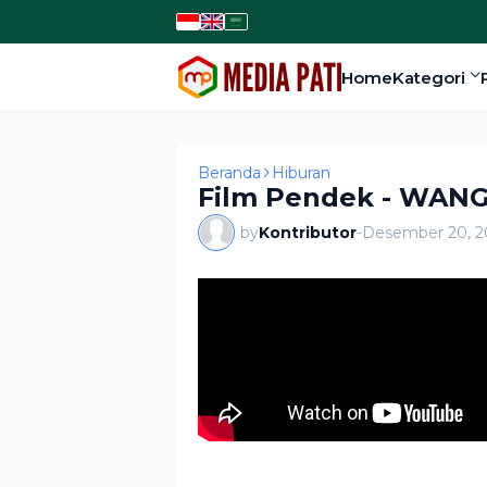
Home
Kategori
Beranda
Hiburan
Film Pendek - WANGS
by
Kontributor
-
Desember 20, 2