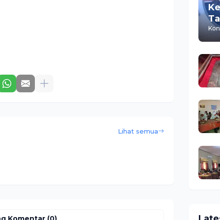
Ke
Ta
M
Kon
Is
Lihat semua
Late
ng Komentar (0)