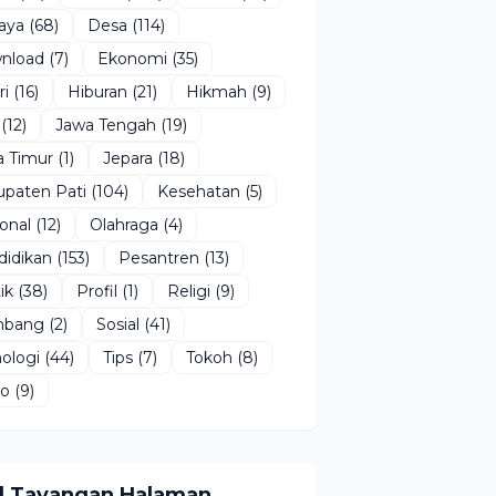
aya
(68)
Desa
(114)
nload
(7)
Ekonomi
(35)
ri
(16)
Hiburan
(21)
Hikmah
(9)
(12)
Jawa Tengah
(19)
a Timur
(1)
Jepara
(18)
upaten Pati
(104)
Kesehatan
(5)
onal
(12)
Olahraga
(4)
didikan
(153)
Pesantren
(13)
ik
(38)
Profil
(1)
Religi
(9)
bang
(2)
Sosial
(41)
ologi
(44)
Tips
(7)
Tokoh
(8)
eo
(9)
l Tayangan Halaman