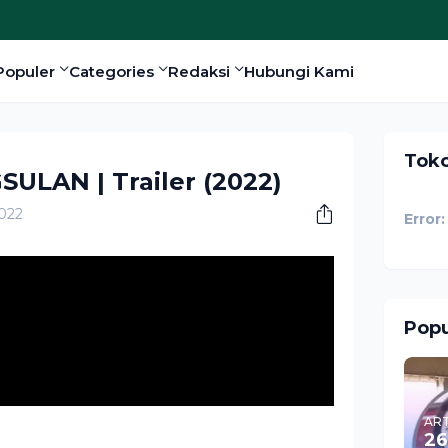
Populer
Categories
Redaksi
Hubungi Kami
Tok
ULAN | Trailer (2022)
022
Error:
Popu
ART
26