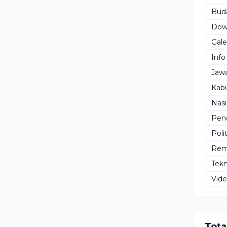
Bud
Dow
Gale
Info
Jaw
Kab
Nasi
Pen
Polit
Rem
Tekn
Vid
Tota