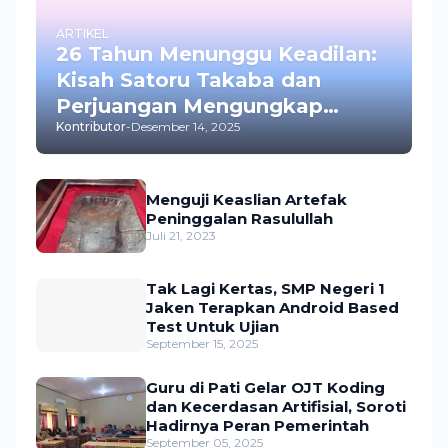
ARTIKEL
26 Tahun Menunggu Keadilan:
Kisah Satoru Takaba dan
Perjuangan Mengungkap
Kontributor
-
Desember 14, 2025
Pembunuhan Istrinya
Menguji Keaslian Artefak
Peninggalan Rasulullah
Juli 21, 2023
Tak Lagi Kertas, SMP Negeri 1
Jaken Terapkan Android Based
Test Untuk Ujian
September 15, 2025
Guru di Pati Gelar OJT Koding
dan Kecerdasan Artifisial, Soroti
Hadirnya Peran Pemerintah
September 05, 2025