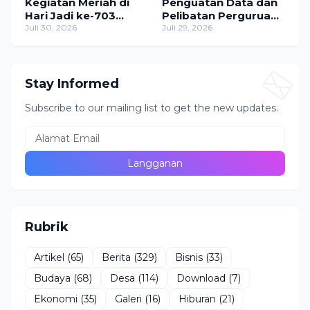
Kegiatan Meriah di
Penguatan Data dan
Hari Jadi ke-703
Pelibatan Perguruan
Kabupaten Pati dan
Juli 30, 2026
Tinggi dalam
Juli 29, 2026
HUT ke-81 RI
Program Pemda Pati
Stay Informed
Subscribe to our mailing list to get the new updates.
Rubrik
Artikel
(65)
Berita
(329)
Bisnis
(33)
Budaya
(68)
Desa
(114)
Download
(7)
Ekonomi
(35)
Galeri
(16)
Hiburan
(21)