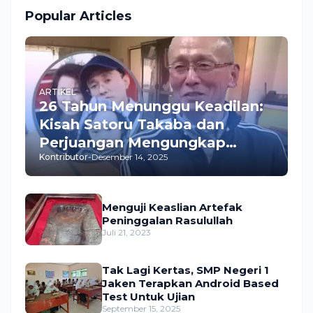
Popular Articles
ARTIKEL
26 Tahun Menunggu Keadilan:
Kisah Satoru Takaba dan
Perjuangan Mengungkap
Kontributor
-
Desember 14, 2025
Pembunuhan Istrinya
Menguji Keaslian Artefak
Peninggalan Rasulullah
Juli 21, 2023
Tak Lagi Kertas, SMP Negeri 1
Jaken Terapkan Android Based
Test Untuk Ujian
September 15, 2025