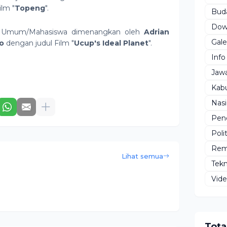
lm "
Topeng
".
Bud
Dow
 Umum/Mahasiswa dimenangkan oleh
Adrian
Gale
o
dengan judul Film "
Ucup's Ideal Planet
".
Info
Jaw
Kab
Nasi
Pen
Polit
Rem
Lihat semua
Tekn
Vid
Tota