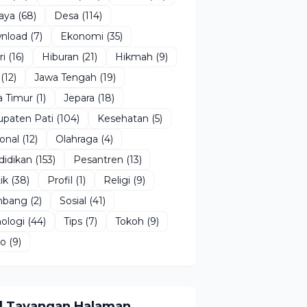
aya
(68)
Desa
(114)
nload
(7)
Ekonomi
(35)
ri
(16)
Hiburan
(21)
Hikmah
(9)
(12)
Jawa Tengah
(19)
a Timur
(1)
Jepara
(18)
upaten Pati
(104)
Kesehatan
(5)
onal
(12)
Olahraga
(4)
didikan
(153)
Pesantren
(13)
ik
(38)
Profil
(1)
Religi
(9)
bang
(2)
Sosial
(41)
ologi
(44)
Tips
(7)
Tokoh
(9)
eo
(9)
l Tayangan Halaman