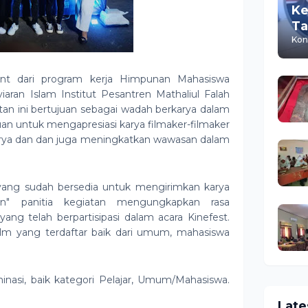
Ke
Ta
M
Kon
Is
t dari program kerja Himpunan Mahasiswa
ran Islam Institut Pesantren Mathaliul Falah
n ini bertujuan sebagai wadah berkarya dalam
uan untuk mengapresiasi karya filmaker-filmaker
arya dan dan juga meningkatkan wawasan dalam
ang sudah bersedia untuk mengirimkan karya
an" panitia kegiatan mengungkapkan rasa
ang telah berpartisipasi dalam acara Kinefest.
 film yang terdaftar baik dari umum, mahasiswa
asi, baik kategori Pelajar, Umum/Mahasiswa.
Late