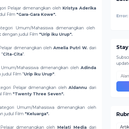
ori Pelajar dimenangkan oleh
Kristya Aderika
dul Film
"Gara-Gara Kowe".
Error:
tegori Umum/Mahasiswa dimenangkan oleh
t
dengan judul Film
"Urip iku Urup".
Stay
Pelajar dimenangkan oleh
Amelia Putri W.
dari
 "
Cita-Cita
".
Subscr
updat
 Umum/Mahasiswa dimenangkan oleh
Adinda
judul Film "
Urip iku Urup"
.
egori Pelajar dimenangkan oleh
Aldannu
dari
l Film
"Twenty Three Seven".
tegori Umum/Mahasiswa dimenangkan oleh
 judul Film
"Keluarga".
Rubr
Arti
 Pelajar dimenangkan oleh
Melati Media
dari