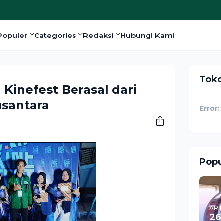
Populer
Categories
Redaksi
Hubungi Kami
Tok
inefest Berasal dari
usantara
Error:
Popu
ART
26