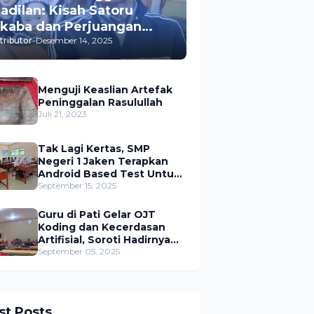
adilan: Kisah Satoru
kaba dan Perjuangan
engungkap Pembunuhan
tributor
-
Desember 14, 2025
trinya
Menguji Keaslian Artefak
Peninggalan Rasulullah
Juli 21, 2023
Tak Lagi Kertas, SMP
Negeri 1 Jaken Terapkan
Android Based Test Untuk
Ujian
September 15, 2025
Guru di Pati Gelar OJT
Koding dan Kecerdasan
Artifisial, Soroti Hadirnya
Peran Pemerintah
September 05, 2025
st Posts