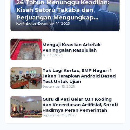
26 Tahun Menunggu Keadilan:
Kisah Satoru Takaba dan
Perjuangan Mengungkap
Kontributor
-
Desember 14, 2025
Pembunuhan Istrinya
Menguji Keaslian Artefak
Peninggalan Rasulullah
Juli 21, 2023
Tak Lagi Kertas, SMP Negeri 1
Jaken Terapkan Android Based
Test Untuk Ujian
September 15, 2025
Guru di Pati Gelar OJT Koding
dan Kecerdasan Artifisial, Soroti
Hadirnya Peran Pemerintah
September 05, 2025