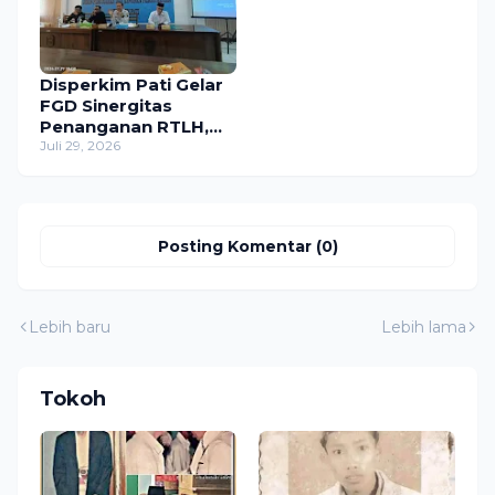
Disperkim Pati Gelar
FGD Sinergitas
Penanganan RTLH,
Libatkan Berbagai
Juli 29, 2026
Unsur Masyarakat
Posting Komentar (0)
Lebih baru
Lebih lama
Tokoh