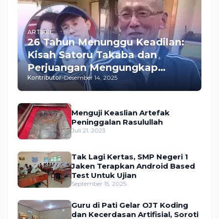
ARTIKEL
26 Tahun Menunggu Keadilan:
Kisah Satoru Takaba dan
Perjuangan Mengungkap
Kontributor
-
Desember 14, 2025
Pembunuhan Istrinya
Menguji Keaslian Artefak
Peninggalan Rasulullah
Juli 21, 2023
Tak Lagi Kertas, SMP Negeri 1
Jaken Terapkan Android Based
Test Untuk Ujian
September 15, 2025
Guru di Pati Gelar OJT Koding
dan Kecerdasan Artifisial, Soroti