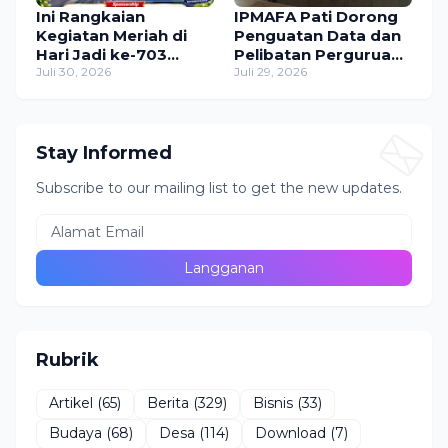
Ini Rangkaian
IPMAFA Pati Dorong
Kegiatan Meriah di
Penguatan Data dan
Hari Jadi ke-703
Pelibatan Perguruan
Kabupaten Pati dan
Juli 30, 2026
Tinggi dalam
Juli 29, 2026
HUT ke-81 RI
Program Pemda Pati
Stay Informed
Subscribe to our mailing list to get the new updates.
Rubrik
Artikel
(65)
Berita
(329)
Bisnis
(33)
Budaya
(68)
Desa
(114)
Download
(7)