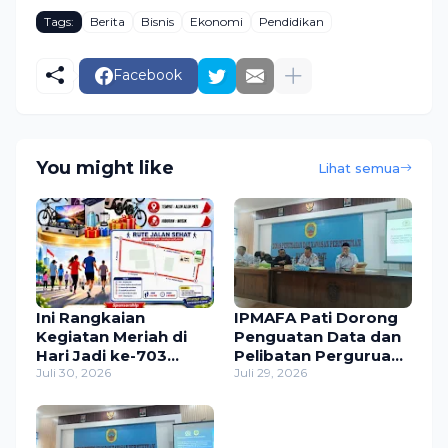
Tags:
Berita
Bisnis
Ekonomi
Pendidikan
Facebook
You might like
Lihat semua
Ini Rangkaian
IPMAFA Pati Dorong
Kegiatan Meriah di
Penguatan Data dan
Hari Jadi ke-703
Pelibatan Perguruan
Kabupaten Pati dan
Juli 30, 2026
Tinggi dalam
Juli 29, 2026
HUT ke-81 RI
Program Pemda Pati